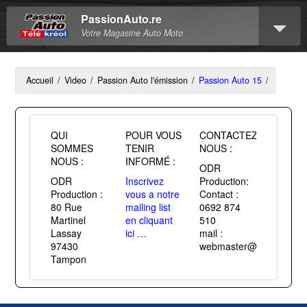
PassionAuto.re
Votre Magasine Auto Moto
Accueil
/
Video
/
Passion Auto l'émission
/
Passion Auto 15
/
QUI
POUR VOUS
CONTACTEZ
SOMMES
TENIR
NOUS :
NOUS :
INFORMÉ :
ODR
ODR
Inscrivez
Production:
Production :
vous a notre
Contact :
80 Rue
mailing list
0692 874
Martinel
en cliquant
510
Lassay
ici …
mail :
97430
webmaster@passiontuni
Tampon