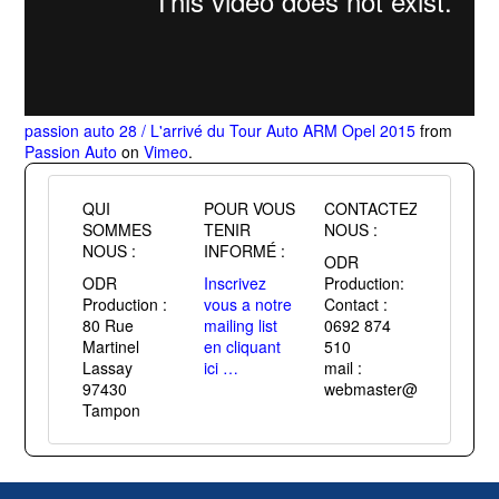
passion auto 28 / L'arrivé du Tour Auto ARM Opel 2015
from
Passion Auto
on
Vimeo
.
QUI
POUR VOUS
CONTACTEZ
SOMMES
TENIR
NOUS :
NOUS :
INFORMÉ :
ODR
ODR
Inscrivez
Production:
Production :
vous a notre
Contact :
80 Rue
mailing list
0692 874
Martinel
en cliquant
510
Lassay
ici …
mail :
97430
webmaster@passiontuni
Tampon