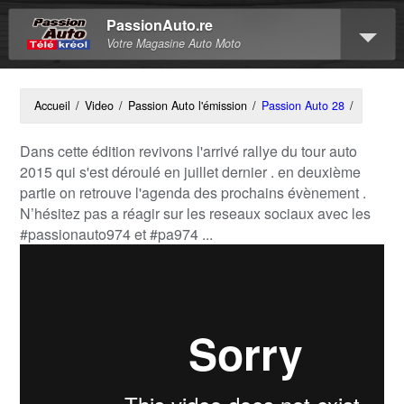
PassionAuto.re
Votre Magasine Auto Moto
Accueil
/
Video
/
Passion Auto l'émission
/
Passion Auto 28
/
Dans cette édition revivons l'arrivé rallye du tour auto
2015 qui s'est déroulé en juillet dernier . en deuxième
partie on retrouve l'agenda des prochains évènement .
N’hésitez pas a réagir sur les reseaux sociaux avec les
#passionauto974 et #pa974 ...