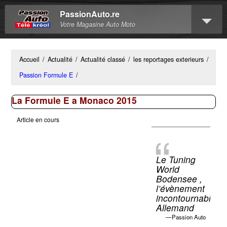
PassionAuto.re
Votre Magasine Auto Moto
Accueil
/
Actualité
/
Actualité classé
/
les reportages exterieurs
/
Passion Formule E
/
La Formule E a Monaco 2015
Article en cours
Le Tuning
World
Bodensee ,
l’évènement
incontournable
Allemand
Passion Auto