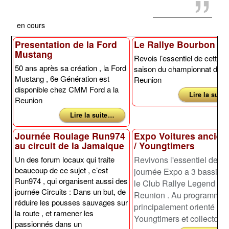
en cours
Presentation de la Ford
Le Rallye Bourbon 20
Mustang
Revois l’essentiel de cette fi
50 ans après sa création , la Ford
saison du championnat de l
Mustang , 6e Génération est
Reunion
disponible chez CMM Ford a la
Lire la suite
Reunion
Lire la suite …
Journée Roulage Run974
Expo Voitures ancien
au circuit de la Jamaique
/ Youngtimers
Un des forum locaux qui traite
Revivons l'essentiel de la
beaucoup de ce sujet , c’est
journée Expo a 3 bassins
Run974 , qui organisent aussi des
le Club Rallye Legend
journée Circuits : Dans un but, de
Reunion . Au programme
réduire les pousses sauvages sur
principalement orienté
la route , et ramener les
Youngtimers et collector
passionnés dans un