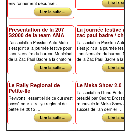
environnement sécurisé .
Lire la suite
Lire la suite …
Presentation de la 207
La journée festive a l
S2000 de la team AMA
zac paul badre / chato
L’association Passion Auto Moto
L’association Passion Auto M
s’est joint a la journée festive pour
s’est joint a la journée festiv
l anniversaire du bureau Municipal
l anniversaire du bureau Mun
de la Zac Paul Badre a la chatoire
de la Zac Paul Badre a la ch
Lire la suite …
Lire la suite
Le Rally Regional de
Le Meka Show 2.0
Petite-Ile
L’association iTune Perfect Pr
Revivons l'essentiel de ce qui s'est
présidé par Cedric Brossard 
passé pour le rallye regional de
renouvelé le Meka Show aprè
petite-Ile 2015 …
succès de l’an dernier …
Lire la suite …
Lire la suite