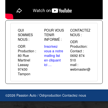
QUI
POUR VOUS
CONTACTEZ
SOMMES
TENIR
NOUS :
NOUS :
INFORMÉ :
ODR
ODR
Inscrivez
Production:
Production :
vous a notre
Contact :
80 Rue
mailing list
0692 874
Martinel
en cliquant
510
Lassay
ici …
mail :
97430
webmaster@passiontuni
Tampon
©2026 Passion Auto / Odrproduction
Contactez nous