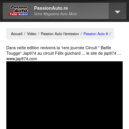
PassionAuto.re
Votre Magasine Auto Moto
Accueil
/
Video
/
Passion Auto l'émission
/
Passion Auto 8
/
Dans cette edition revivons la 1ere journée Circuit " Battle
Tougge" Jap974 au circuit Félix guichard ... le site de jap974 ...
www.jap974.com