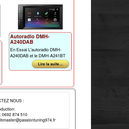
Autoradio DMH-
A240DAB
En Essai L'autoradio DMH-
A240DAB et le DMH-A241BT
Lire la suite …
TEZ NOUS :
duction:
 : 0692 874 510
webmaster@passiontuning974.fr