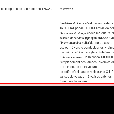
cette rigidité de la plateforme TNGA .
Intérieur :
n’est pas en reste , a
l’intérieur du C-HR
soit sur les portes , sur les entrés de por
l’
et des matériaux ut
harmonie du design
avec
position de conduite type sport surélevé
l’
donne du cachet a
instrumentation utilisé
est tourné vers le conducteur est vraime
malgré l’exercice de style a l’intérieur d
, l’habiitabité est aus
Coté place arrière
l’emplacement des jambes . exercice du
et de la coupe de la voiture .
Le coffre n’est pas en reste sur le C-H
valises de voyage + 3 valises cabines .
roue dans la voiture .