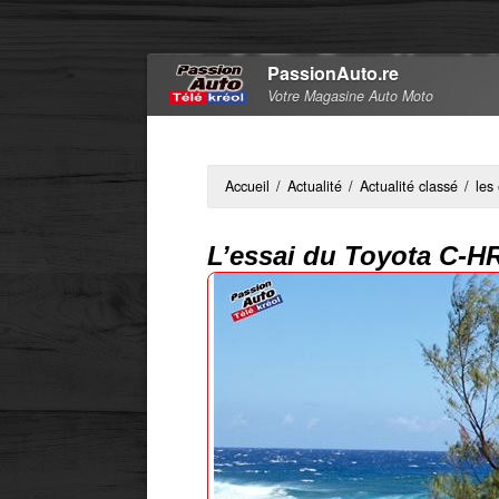
PassionAuto.re
Votre Magasine Auto Moto
Accueil
/
Actualité
/
Actualité classé
/
les
L’essai du Toyota C-H