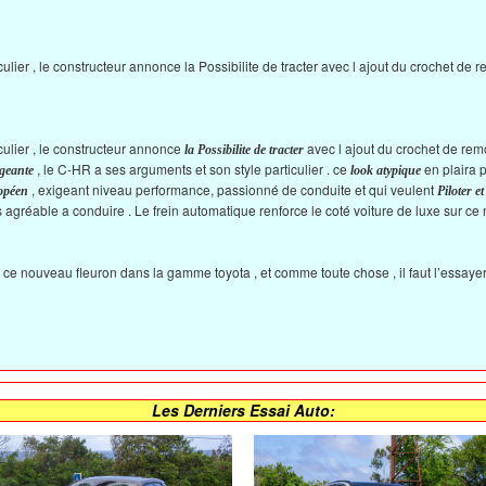
ulier , le constructeur annonce la Possibilite de tracter avec l ajout du crochet de
culier , le constructeur annonce
avec l ajout du crochet de re
la Possibilite de tracter
, le C-HR a ses arguments et son style particulier . ce
en plaira p
geante
look atypique
, exigeant niveau performance, passionné de conduite et qui veulent
ropéen
Piloter et
 agréable a conduire . Le frein automatique renforce le coté voiture de luxe sur ce
r ce nouveau fleuron dans la gamme toyota , et comme toute chose , il faut l’essaye
Les Derniers Essai Auto: