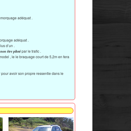
 remorquage adéquat .
morquage adéquat .
lus d’un .
par le trafic .
 non être piloté
 model , le le braquage court de 5,2m en fera
r pour avoir son propre ressentie dans le