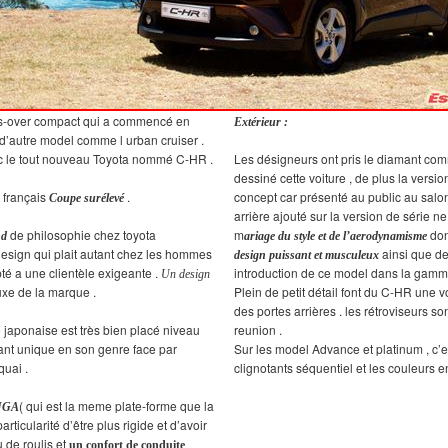
oss-over compact qui a commencé en
Extérieur :
r d’autre model comme l urban cruiser .
 le tout nouveau Toyota nommé C-HR .
Les désigneurs ont pris le diamant co
dessiné cette voiture , de plus la versi
n français
.
concept car présenté au public au salo
Coupe surélevé
arrière ajouté sur la version de série ne
de philosophie chez toyota
m
don
nd
ariage du style et de l’aerodynamisme
design qui plait autant chez les hommes
ainsi que de
design puissant et musculeux
pté a une clientèle exigeante .
introduction de ce model dans la gamme
Un design
luxe de la marque .
Plein de petit détail font du C-HR une
des portes arrières . les rétroviseurs s
aponaise est très bien placé niveau
reunion .
ant unique en son genre face par
Sur les model Advance et platinum , c’es
uai .
clignotants séquentiel et les couleurs en
( qui est la meme plate-forme que la
TNGA
articularité d’être plus rigide et d’avoir
u de roulis et
un confort de conduite