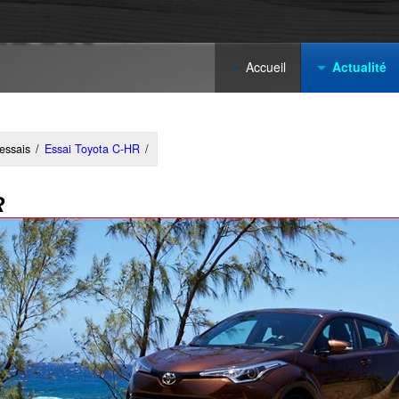
Accueil
Actualité
 essais
/
Essai Toyota C-HR
/
R