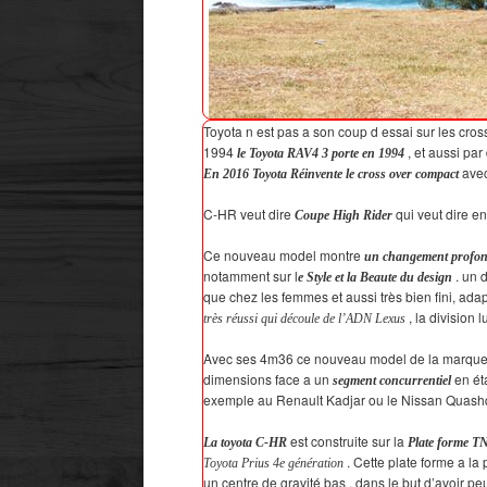
Toyota n est pas a son coup d essai sur les cr
1994
, et aussi pa
le Toyota RAV4 3 porte en 1994
avec
En 2016 Toyota Réinvente le cross over compact
C-HR veut dire
qui veut dire e
Coupe High Rider
Ce nouveau model montre
un changement profo
notamment sur l
. un 
e Style et la Beaute du design
que chez les femmes et aussi très bien fini, ada
, la division 
très réussi qui découle de l’ADN Lexus
Avec ses 4m36 ce nouveau model de la marque j
dimensions face a un
en ét
segment concurrentiel
exemple au Renault Kadjar ou le Nissan Quashq
est construite sur la
La toyota C-HR
Plate forme 
. Cette plate forme a la p
Toyota Prius 4e génération
un centre de gravité bas
, dans le but d’avoir pe