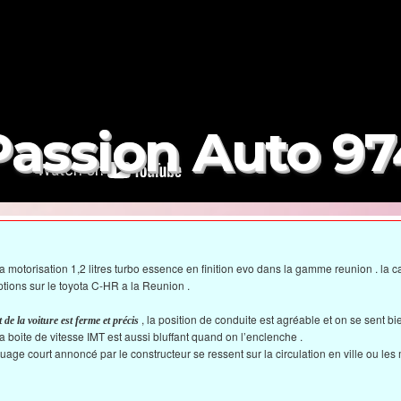
Passion Auto 97
motorisation 1,2 litres turbo essence en finition evo dans la gamme reunion . la c
tions sur le toyota C-HR a la Reunion .
, la position de conduite est agréable et on se sent bi
de la voiture est ferme et précis
 la boite de vitesse IMT est aussi bluffant quand on l’enclenche .
quage court annoncé par le constructeur se ressent sur la circulation en ville ou le