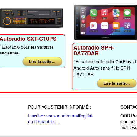
Autoradio SXT-C10PS
Autoradio SPH-
l'autoradio pour
les voitures
DA77DAB
anciennes
l'Essai de l'autoradio CarPlay et
Lire la suite …
Android Auto sans fil le SPH-
DA77DAB
Lire la suite …
POUR VOUS TENIR INFORMÉ :
CONTAC
Inscrivez vous a notre mailing list
ODR Pro
en cliquant ici …
Contact
mail : 