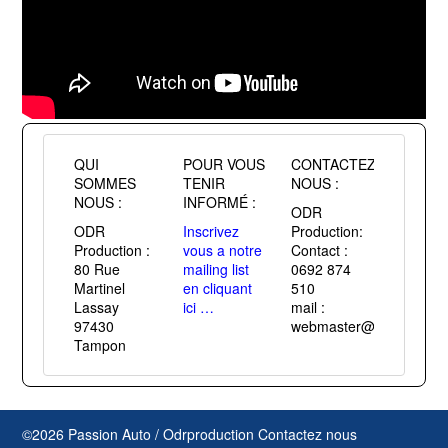
QUI
POUR VOUS
CONTACTEZ
SOMMES
TENIR
NOUS :
NOUS :
INFORMÉ :
ODR
ODR
Inscrivez
Production:
Production :
vous a notre
Contact :
80 Rue
mailing list
0692 874
Martinel
en cliquant
510
Lassay
ici …
mail :
97430
webmaster@passiontuni
Tampon
©2026 Passion Auto / Odrproduction
Contactez nous