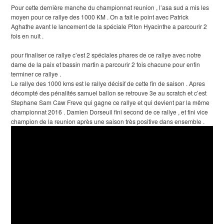
Pour cette dernière manche du championnat reunion , l’asa sud a mis les
moyen pour ce rallye des 1000 KM . On a fait le point avec Patrick
Aghathe avant le lancement de la spéciale Piton Hyacinthe a parcourir 2
fois en nuit .
pour finaliser ce rallye c’est 2 spéciales phares de ce rallye avec notre
dame de la paix et bassin martin a parcourir 2 fois chacune pour enfin
terminer ce rallye .
Le rallye des 1000 kms est le rallye décisif de cette fin de saison . Apres
décompté des pénalités samuel ballon se retrouve 3e au scratch et c’est
Stephane Sam Caw Freve qui gagne ce rallye et qui devient par la même
championnat 2016 . Damien Dorseuil fini second de ce rallye , et fini vice
champion de la reunion après une saison très positive dans ensemble .