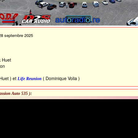
28 septembre 2025
k Huet
ion
Huet ) et
( Dominique Volia )
Life Reunion
assion Auto 535 )
: