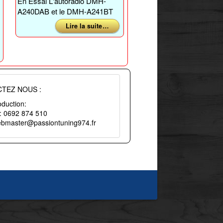
En Essai L'autoradio DMH-
A240DAB et le DMH-A241BT
Lire la suite …
TEZ NOUS :
duction:
 : 0692 874 510
webmaster@passiontuning974.fr