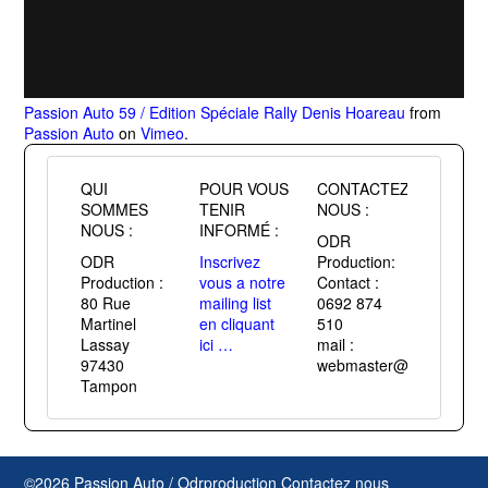
Passion Auto 59 / Edition Spéciale Rally Denis Hoareau
from
Passion Auto
on
Vimeo
.
QUI
POUR VOUS
CONTACTEZ
SOMMES
TENIR
NOUS :
NOUS :
INFORMÉ :
ODR
ODR
Inscrivez
Production:
Production :
vous a notre
Contact :
80 Rue
mailing list
0692 874
Martinel
en cliquant
510
Lassay
ici …
mail :
97430
webmaster@passiontuni
Tampon
©2026 Passion Auto / Odrproduction
Contactez nous