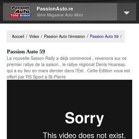
PassionAuto.re
Votre Magasine Auto Moto
Accueil
/
Video
/
Passion Auto l'émission
/
Passion Auto 59
/
Passion Auto 59
La nouvelle Saison Rally a déjà commencé , revenons sur ce
premier rallye de la saison , le rallye régional Denis Hoareau
qui a eu lieu en mars dernier dans l'Est . Cette Edition vous est
offert par RS Sport a St-Pierre