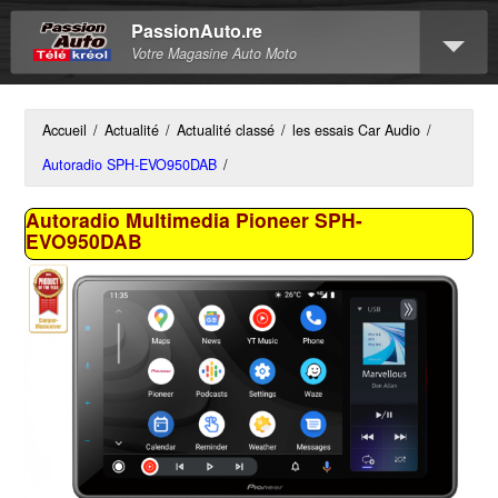
PassionAuto.re
Votre Magasine Auto Moto
Accueil
/
Actualité
/
Actualité classé
/
les essais Car Audio
/
Autoradio SPH-EVO950DAB
/
Autoradio Multimedia Pioneer SPH-
EVO950DAB