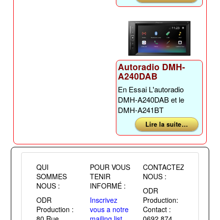
Autoradio DMH-
A240DAB
En Essai L'autoradio
DMH-A240DAB et le
DMH-A241BT
Lire la suite …
QUI
POUR VOUS
CONTACTEZ
SOMMES
TENIR
NOUS :
NOUS :
INFORMÉ :
ODR
ODR
Inscrivez
Production:
Production :
vous a notre
Contact :
80 Rue
mailing list
0692 874