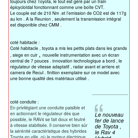
toujours chez Toyota, le tout est géré par un train
épicycloïdal fonctionnant comme une boîte CVT.
Le couple est de 210 Nm .et l’emission de CO2 est de 117g
au km . A la Reunion , seulement la transmission intégral
est disponible chez CMM .
coté habitacle :
Coté habitacle , toyota a mis les petits plats dans les grands
,
, siege en cuir
nouvelle instrumentation avec un écran
central de 7 pouces . innovation technologique a bord , le
régulateur de vitesse adaptatif , radar avant et arriere et
camera de Recul . finition exemplaire sur ce model avec
une bonne qualité des matériaux utilisé .
coté conduite :
En privilégiant une conduite paisible et
en actionnant le régulateur dès que
Le nouveau
possible, le RAV4 se fait doux et feutré
fer de lance
à vitesse stabilisée. Il conserve bien sûr
de Toyota ,
la sérénité caractéristique des hybrides
le Rav 4
Toyota en ville, où le moteur électrique
Hybrid …