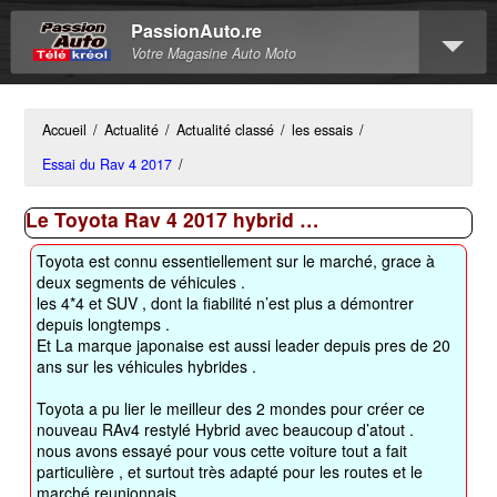
PassionAuto.re
Votre Magasine Auto Moto
Accueil
/
Actualité
/
Actualité classé
/
les essais
/
Essai du Rav 4 2017
/
Le Toyota Rav 4 2017 hybrid …
Toyota est connu essentiellement sur le marché, grace à
deux segments de véhicules .
les 4*4 et SUV , dont la fiabilité n’est plus a démontrer
depuis longtemps .
Et La marque japonaise est aussi leader depuis pres de 20
ans sur les véhicules hybrides .
Toyota a pu lier le meilleur des 2 mondes pour créer ce
nouveau RAv4 restylé Hybrid avec beaucoup d’atout .
nous avons essayé pour vous cette voiture tout a fait
particulière , et surtout très adapté pour les routes et le
marché reunionnais .