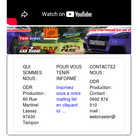
QUI
POUR VOUS
CONTACTEZ
SOMMES
TENIR
NOUS :
NOUS :
INFORMÉ :
ODR
ODR
Inscrivez
Production:
Production :
vous a notre
Contact :
80 Rue
mailing list
0692 874
Martinel
en cliquant
510
Lassay
ici …
mail :
97430
webmaster@passiontuni
Tampon