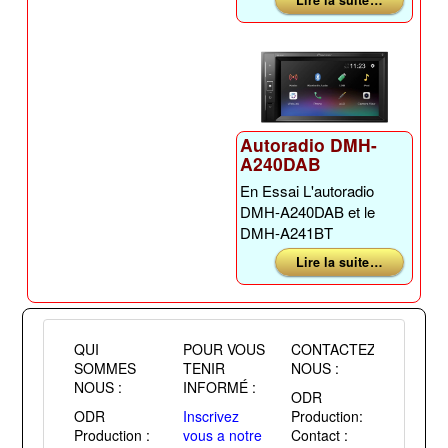
Lire la suite …
Autoradio DMH-
A240DAB
En Essai L'autoradio
DMH-A240DAB et le
DMH-A241BT
Lire la suite …
QUI
POUR VOUS
CONTACTEZ
SOMMES
TENIR
NOUS :
NOUS :
INFORMÉ :
ODR
ODR
Inscrivez
Production:
Production :
vous a notre
Contact :