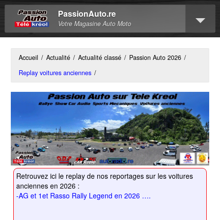
PassionAuto.re
Votre Magasine Auto Moto
Accueil
/
Actualité
/
Actualité classé
/
Passion Auto 2026
/
Replay voitures anciennes
/
Retrouvez ici le replay de nos reportages sur les voitures
anciennes en 2026 :
-AG et 1et Rasso Rally Legend en 2026 ….