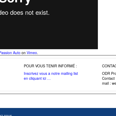
Passion Auto
on
Vimeo
.
POUR VOUS TENIR INFORMÉ :
CONTAC
Inscrivez vous a notre mailing list
ODR Pro
en cliquant ici …
Contact
mail : 
ez nous