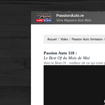
PassionAuto.re
Votre Magasine Auto Moto
Accueil
/
Video
/
Passion Auto l'émission
/
Passion Auto 118 :
Le Best Of du Mois de Mai
Voici le Best-Of , meilleur de ce qui s'e