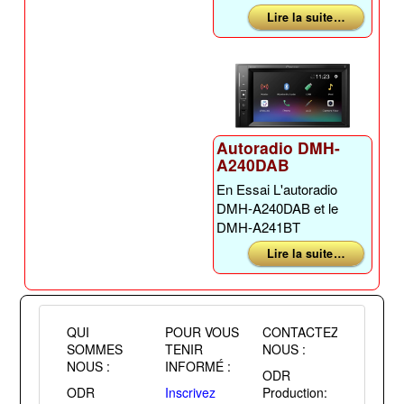
Lire la suite …
Autoradio DMH-
A240DAB
En Essai L'autoradio
DMH-A240DAB et le
DMH-A241BT
Lire la suite …
QUI
POUR VOUS
CONTACTEZ
SOMMES
TENIR
NOUS :
NOUS :
INFORMÉ :
ODR
ODR
Inscrivez
Production: